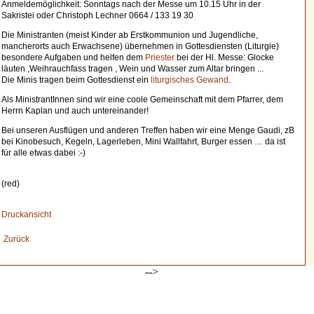
Anmeldemöglichkeit: Sonntags nach der Messe um 10.15 Uhr in der
Sakristei oder Christoph Lechner 0664 / 133 19 30
Die Ministranten (meist Kinder ab Erstkommunion und Jugendliche,
mancherorts auch Erwachsene) übernehmen in Gottesdiensten (Liturgie)
besondere Aufgaben und helfen dem
Priester
bei der Hl. Messe: Glocke
läuten ,Weihrauchfass tragen , Wein und Wasser zum Altar bringen ...
Die Minis tragen beim Gottesdienst ein
liturgisches Gewand
.
Als MinistrantInnen sind wir eine coole Gemeinschaft mit dem Pfarrer, dem
Herrn Kaplan und auch untereinander!
Bei unseren Ausflügen und anderen Treffen haben wir eine Menge Gaudi, zB
bei Kinobesuch, Kegeln, Lagerleben, Mini Wallfahrt, Burger essen … da ist
für alle etwas dabei :-)
(red)
Druckansicht
Zurück
-->